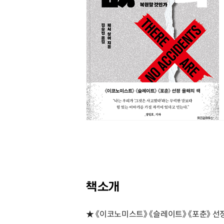
책소개
★ 《이코노미스트》 《슬레이트》 《포춘》 선