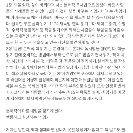
1장 ‘책을 읽다, 삶이 바뀌다’에서는 본깨적 독서법으로 인생이 바뀐 사람
들의 사례들을 볼 수 있다. 2장 ‘이것이 삶을 바꾸는 책 읽기다’에는 책 읽기
에 어려움을 느끼는 사람들이 마음가짐을 새로이 할 수 있는 내용을 담았
다. 필요한 부분 골라 읽기, 1124 재독법, 빨리 읽기보다 제대로 읽기, 수평
적·수직적 병렬독서 등 책을 읽기 어려워하는 사람들의 부담을 덜어줄 수
있는 구체적인 방법이 제시되어 있다. 각 방법을 하나씩 실천하다 보면 어
느새 한 권 두 권 책을 읽고 있는 자신을 발견하게 될 것이다.
3장 ‘실전! 본깨적 책 읽기’는 본격적으로 본깨적 독서법을 설명한다. 책을
읽기 전에 준비하는 방법에서부터 손으로 읽고 밑줄 치면서 읽기, 책 여백
상·하단에 책에서 본 것·깨달은 것·적용할 것 정리하기, 본깨적 노트 작성
방법에 이르기까지 본깨적 독서법의 알맹이가 담겼다. 마지막 4장 ‘북 바인
더, 책과 삶을 하나로 묶다’에는 3P자기경영연구소에서 실제로 쓰고 있는
북 바인더를 어떻게 활용해야 하는지에 대한 매뉴얼을 담았고, 이를 실천
해볼 수 있는 북 바인더를 책 마지막에 부록으로 실었다. 또한 인생을 변화
시키고자 하는 사람들에게 추천하는 책 15권 목록을 실어, 책 읽기를 어떻
게 시작해야 할지 막막한 독자들을 위해 실마리를 제시했다.
본깨적이 다른 내일을 꿈꾸게 한다
행동하고 실천하는 책 읽기
저자는 말한다, 책과 함께라면 건너지 못할 웅덩이가 없다고. 책 말고도 볼