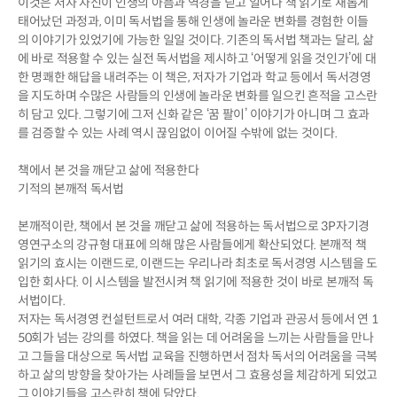
이것은 저자 자신이 인생의 아픔과 역경을 딛고 일어나 책 읽기로 새롭게
태어났던 과정과, 이미 독서법을 통해 인생에 놀라운 변화를 경험한 이들
의 이야기가 있었기에 가능한 일일 것이다. 기존의 독서법 책과는 달리, 삶
에 바로 적용할 수 있는 실전 독서법을 제시하고 ‘어떻게 읽을 것인가’에 대
한 명쾌한 해답을 내려주는 이 책은, 저자가 기업과 학교 등에서 독서경영
을 지도하며 수많은 사람들의 인생에 놀라운 변화를 일으킨 흔적을 고스란
히 담고 있다. 그렇기에 그저 신화 같은 ‘꿈 팔이’ 이야기가 아니며 그 효과
를 검증할 수 있는 사례 역시 끊임없이 이어질 수밖에 없는 것이다.
책에서 본 것을 깨닫고 삶에 적용한다
기적의 본깨적 독서법
본깨적이란, 책에서 본 것을 깨닫고 삶에 적용하는 독서법으로 3P자기경
영연구소의 강규형 대표에 의해 많은 사람들에게 확산되었다. 본깨적 책
읽기의 효시는 이랜드로, 이랜드는 우리나라 최초로 독서경영 시스템을 도
입한 회사다. 이 시스템을 발전시켜 책 읽기에 적용한 것이 바로 본깨적 독
서법이다.
저자는 독서경영 컨설턴트로서 여러 대학, 각종 기업과 관공서 등에서 연 1
50회가 넘는 강의를 하였다. 책을 읽는 데 어려움을 느끼는 사람들을 만나
고 그들을 대상으로 독서법 교육을 진행하면서 점차 독서의 어려움을 극복
하고 삶의 방향을 찾아가는 사례들을 보면서 그 효용성을 체감하게 되었고
그 이야기들을 고스란히 책에 담았다.