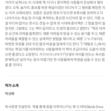
거리가 넘쳐나는 이 시대에 책, 더구나 종이책은 사람들의 관심에서 멀어
졌다. 오락, 놀거리, 홍보를 위한 채널이었던 미디어가 그 범위를 확장한 지
는 이미 오래되었다. 요즘은 궁금한 정보가 있으면 유튜브를 검색하고 더
나아가서는 학습 및 지식을 축척하는 중요한 수단이라 할 수 있다. 각종 소
셜 미디어 없이는 한시도 견딜 수 없게 된 시대에 종이책은 그 힘을 많이 잃
었지만 그럼에도 그는 책이 답이라고, 인생의 열쇠라고 말한다. “책은 어려
운 순간에 괴력을 발휘한다. 때론 어려움과 맞설 수 있는 용기를 주고, 때론
어려움을 해결할 수 있는 실제적인 방법을 제시하고, 때론 그 누구보다도
따뜻한 위로를 건네 지친 몸과 마음을 달래주기도 한다.”(「에필로그」에서)
저자는 책 읽기를 어려워하는 사람들에게 이 책이 조금이라도 도움이 되었
으면 좋겠다고 소망한다. 거기서 더 나아가 『인생의 차이를 만드는 독서법
본깨적』은 살아가는 일이 어렵기만 한 사람들에게 역경을 넘을 수 있는 힘
을 줄 것이다.
작가 소개
박상배
독서경영 컨설턴트. 책을 통해 꿈을 이루어나가는 북 드리머(Book Drea