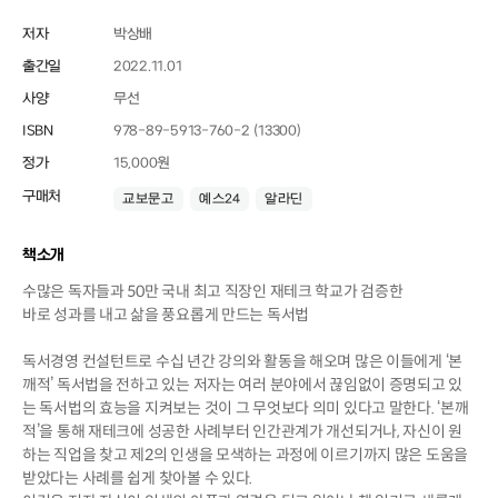
저자
박상배
출간일
2022.11.01
사양
무선
ISBN
978-89-5913-760-2 (13300)
정가
15,000원
구매처
교보문고
예스24
알라딘
책소개
수많은 독자들과 50만 국내 최고 직장인 재테크 학교가 검증한
바로 성과를 내고 삶을 풍요롭게 만드는 독서법
독서경영 컨설턴트로 수십 년간 강의와 활동을 해오며 많은 이들에게 ‘본
깨적’ 독서법을 전하고 있는 저자는 여러 분야에서 끊임없이 증명되고 있
는 독서법의 효능을 지켜보는 것이 그 무엇보다 의미 있다고 말한다. ‘본깨
적’을 통해 재테크에 성공한 사례부터 인간관계가 개선되거나, 자신이 원
하는 직업을 찾고 제2의 인생을 모색하는 과정에 이르기까지 많은 도움을
받았다는 사례를 쉽게 찾아볼 수 있다.