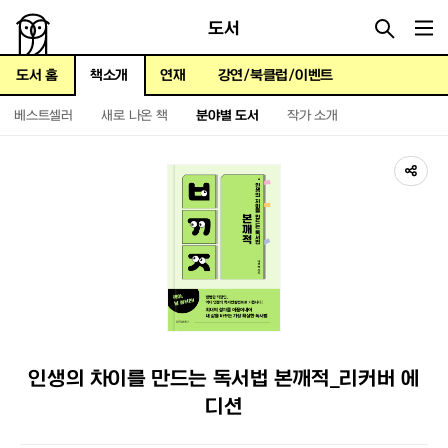
도서
메뉴
도서 홈
책소개
연재
강연/북클럽/이벤트
베스트셀러
새로 나온 책
분야별 도서
작가 소개
공유하기
인생의 차이를 만드는 독서법 본깨적_리커버 에
디션