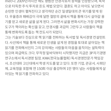
mer)다. 2009년까지만 해도 평범한 안경사로서 능력을 인정받으며, 독학
으로 터득한 주식 투자로 돈도 제법 모았다. 결혼도 하고 아이도 낳으면서
순탄한 인생이 펼쳐진다고 생각하던 순간 일생일대의 큰 위기를 맞게 된
다. 우울증과 패배감이 극에 달한 절망의 끝에서 책을 통해 다시 살아갈 용
기를 얻고 새로운 삶을 살게 된다. 그러면서 삶을 변화시키는 가장 강력한
도구가 책이라는 확신을 갖고, 안경사를 과감히 그만두고 사람들이 책을
통해 변화하도록 돕는 책 전도사가 되었다.
그는 기술보다 진심으로 책 읽기를 전파하는 독서법 및 독서경영 컨설턴트
다. 사선에서 책을 통해 새로운 인생을 살게 된 경험을 토대로 살아있는 책
읽기를 전파해서인지 그의 강의에는 사람들의 마음을 움직이는 설득력이
있으며 파급력도 크다. 무작정 밑바닥부터 시작했지만 지금은 3P자기경영
연구소에서 독서경영 팀장, KMA(한국능률협회) 독서경영전문가 책임강
사, 조선대와 고신대에서 학생 지도를 맡고 있다. 또한 기업, 관공서, 사회단
체, 교육청을 포함해 연 150회 이상 출강하며 1만 명이 넘는 사람들에게 살
아있는 책 읽기를 전파하고 있다.